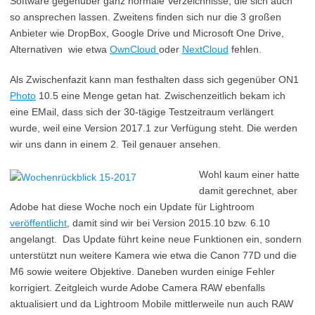
Software gegenüber ganz normale Verzeichnisse, die sich auch
so ansprechen lassen. Zweitens finden sich nur die 3 großen
Anbieter wie DropBox, Google Drive und Microsoft One Drive,
Alternativen wie etwa
OwnCloud
oder
NextCloud
fehlen.
Als Zwischenfazit kann man festhalten dass sich gegenüber ON1
Photo
10.5 eine Menge getan hat. Zwischenzeitlich bekam ich
eine EMail, dass sich der 30-tägige Testzeitraum verlängert
wurde, weil eine Version 2017.1 zur Verfügung steht. Die werden
wir uns dann in einem 2. Teil genauer ansehen.
Wohl kaum einer hatte
damit gerechnet, aber
Adobe hat diese Woche noch ein Update für Lightroom
veröffentlicht
, damit sind wir bei Version 2015.10 bzw. 6.10
angelangt. Das Update führt keine neue Funktionen ein, sondern
unterstützt nun weitere Kamera wie etwa die Canon 77D und die
M6 sowie weitere Objektive. Daneben wurden einige Fehler
korrigiert. Zeitgleich wurde Adobe Camera RAW ebenfalls
aktualisiert und da Lightroom Mobile mittlerweile nun auch RAW