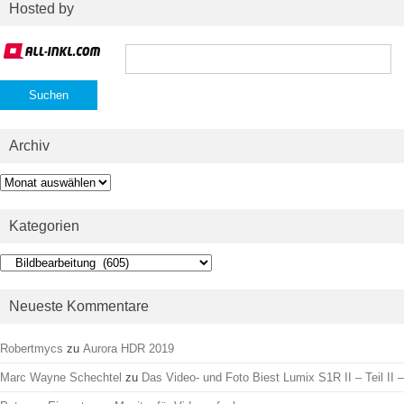
Hosted by
Suchen
nach:
Archiv
Archiv
Kategorien
Kategorien
Neueste Kommentare
Robertmycs
zu
Aurora HDR 2019
Marc Wayne Schechtel
zu
Das Video- und Foto Biest Lumix S1R II – Teil II –