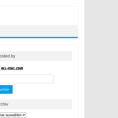
osted by
hen
h:
rchiv
hiv