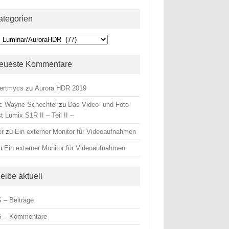
ategorien
egorien
eueste Kommentare
ertmycs
zu
Aurora HDR 2019
c Wayne Schechtel
zu
Das Video- und Foto
t Lumix S1R II – Teil II –
er
zu
Ein externer Monitor für Videoaufnahmen
u
Ein externer Monitor für Videoaufnahmen
leibe aktuell
 – Beiträge
 – Kommentare