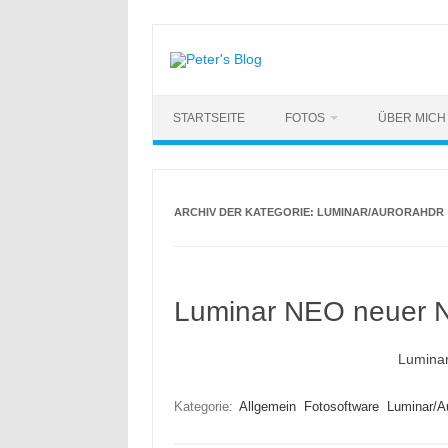
Zum
Inhalt
springen
STARTSEITE
FOTOS
ÜBER MICH
ARCHIV DER KATEGORIE:
LUMINAR/AURORAHDR
Luminar NEO neuer 
Lumina
Kategorie:
Allgemein
Fotosoftware
Luminar/A