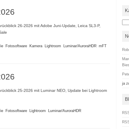
2026
K
Kat
ückblick 26-2026 mit Adobe Juni-Update, Leica SL3-P,
Sale
N
ie
Fotosoftware
Kamera
Lightroom
Luminar/AuroraHDR
mFT
Rob
Mar
Bies
Pet
2026
ja
z
ückblick 25-2026 mit Luminar NEO, Update bei Lightroom
B
ie
Fotosoftware
Lightroom
Luminar/AuroraHDR
RSS
RSS