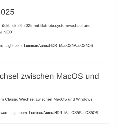
2025
ückblick 24-2025 mit Betriebssystemwechsel und
ar NEO
ie
Lightroom
Luminar/AuroraHDR
MacOS/iPadOS/iOS
echsel zwischen MacOS und
om Classic Wechsel zwischen MacOS und Windows
tware
Lightroom
Luminar/AuroraHDR
MacOS/iPadOS/iOS