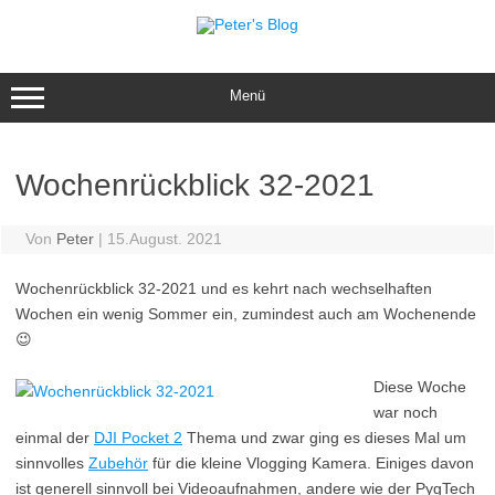
Zum
Inhalt
springen
Menü
Wochenrückblick 32-2021
Von
Peter
|
15.August. 2021
Wochenrückblick 32-2021 und es kehrt nach wechselhaften
Wochen ein wenig Sommer ein, zumindest auch am Wochenende
😉
Diese Woche
war noch
einmal der
DJI Pocket 2
Thema und zwar ging es dieses Mal um
sinnvolles
Zubehör
für die kleine Vlogging Kamera. Einiges davon
ist generell sinnvoll bei Videoaufnahmen, andere wie der PygTech