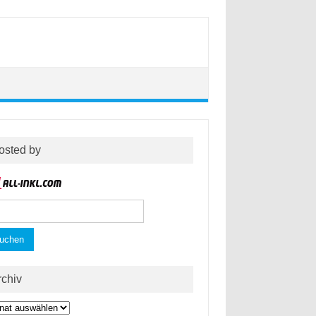
osted by
hen
h:
rchiv
hiv