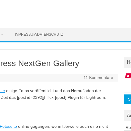
IMPRESSUM/DATENSCHUTZ
ress NextGen Gallery
H
11 Kommentare
Suc
ite
einige Fotos veröffentlicht und das Heraufladen der
nac
eit das [post id=2392]jf flickr[/post] Plugin für Lightroom.
A
Fotoseite
online gegangen, wo mittlerweile auch eine nicht
Arc