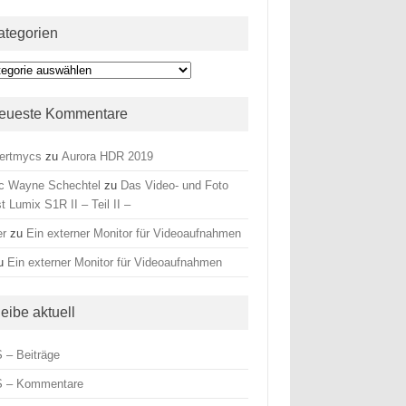
ategorien
egorien
eueste Kommentare
ertmycs
zu
Aurora HDR 2019
c Wayne Schechtel
zu
Das Video- und Foto
t Lumix S1R II – Teil II –
er
zu
Ein externer Monitor für Videoaufnahmen
u
Ein externer Monitor für Videoaufnahmen
leibe aktuell
 – Beiträge
 – Kommentare