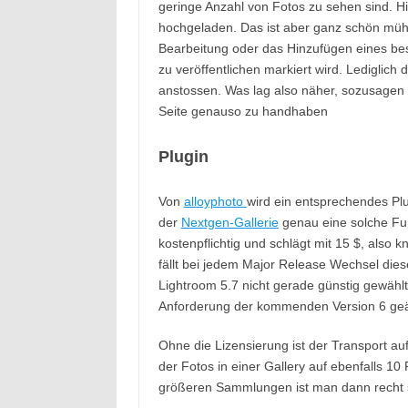
geringe Anzahl von Fotos zu sehen sind. Hi
hochgeladen. Das ist aber ganz schön mühse
Bearbeitung oder das Hinzufügen eines bes
zu veröffentlichen markiert wird. Lediglic
anstossen. Was lag also näher, sozusagen a
Seite genauso zu handhaben
Plugin
Von
alloyphoto
wird ein entsprechendes Pl
der
Nextgen-Gallerie
genau eine solche Funk
kostenpflichtig und schlägt mit 15 $, also k
fällt bei jedem Major Release Wechsel dies
Lightroom 5.7 nicht gerade günstig gewähl
Anforderung der kommenden Version 6 geä
Ohne die Lizensierung ist der Transport 
der Fotos in einer Gallery auf ebenfalls 1
größeren Sammlungen ist man dann recht 