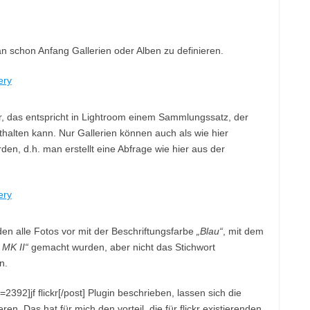
 schon Anfang Gallerien oder Alben zu definieren.
, das entspricht in Lightroom einem Sammlungssatz, der
alten kann. Nur Gallerien können auch als wie hier
erden, d.h. man erstellt eine Abfrage wie hier aus der
en alle Fotos vor mit der Beschriftungsfarbe
„Blau“
, mit dem
MK II“
gemacht wurden, aber nicht das Stichwort
n.
=2392]jf flickr[/post] Plugin beschrieben, lassen sich die
en. Das hat für mich den vorteil, die für flickr existierenden