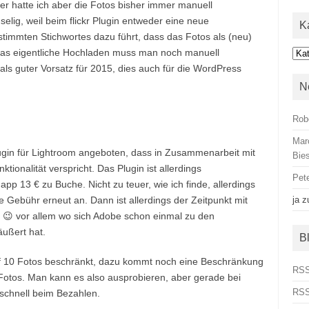
er hatte ich aber die Fotos bisher immer manuell
lig, weil beim flickr Plugin entweder eine neue
K
timmten Stichwortes dazu führt, dass das Fotos als (neu)
h das eigentliche Hochladen muss man noch manuell
Kat
ls guter Vorsatz für 2015, dies auch für die WordPress
N
Rob
Mar
ugin für Lightroom angeboten, dass in Zusammenarbeit mit
Bies
tionalität verspricht. Das Plugin ist allerdings
Pet
napp 13 € zu Buche. Nicht zu teuer, wie ich finde, allerdings
e Gebühr erneut an. Dann ist allerdings der Zeitpunkt mit
ja
z
t 😉 vor allem wo sich Adobe schon einmal zu den
ußert hat.
B
auf 10 Fotos beschränkt, dazu kommt noch eine Beschränkung
RSS
0 Fotos. Man kann es also ausprobieren, aber gerade bei
RSS
schnell beim Bezahlen.