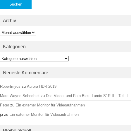
Archiv
Archiv
Kategorien
Kategorien
Neueste Kommentare
Robertmycs
zu
Aurora HDR 2019
Marc Wayne Schechtel
zu
Das Video- und Foto Biest Lumix S1R II – Teil II –
Peter
zu
Ein externer Monitor für Videoaufnahmen
ja
zu
Ein externer Monitor für Videoaufnahmen
Bleibe aktuell