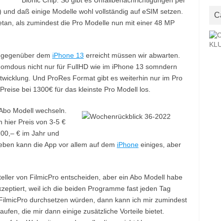
Bionic Chip. So gibt es Unfallbenachrichtigungen per
a) und daß einige Modelle wohl vollständig auf eSIM setzen.
C
etan, als zumindest die Pro Modelle nun mit einer 48 MP
n gegenüber dem
iPhone 13
erreicht müssen wir abwarten.
nomdous nicht nur für FullHD wie im iPhone 13 somndern
entwicklung. Und ProRes Format gibt es weiterhin nur im Pro
eise bei 1300€ für das kleinste Pro Modell los.
Abo Modell wechseln.
 hier Preis von 3-5 €
00,– € im Jahr und
eben kann die App vor allem auf dem
iPhone
einiges, aber
eller von FilmicPro entscheiden, aber ein Abo Modell habe
kzeptiert, weil ich die beiden Programme fast jeden Tag
 FilmicPro durchsetzen würden, dann kann ich mir zumindest
ufen, die mir dann einige zusätzliche Vorteile bietet.