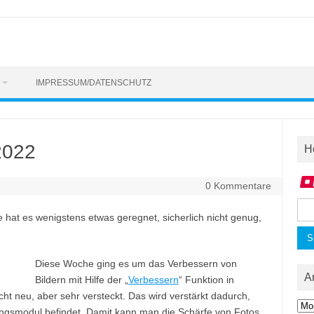
IMPRESSUM/DATENSCHUTZ
2022
H
0 Kommentare
Suc
at es wenigstens etwas geregnet, sicherlich nicht genug,
nac
Diese Woche ging es um das Verbessern von
A
Bildern mit Hilfe der „
Verbessern
“ Funktion in
cht neu, aber sehr versteckt. Das wird verstärkt dadurch,
Arc
lungsmodul befindet. Damit kann man die Schärfe von Fotos