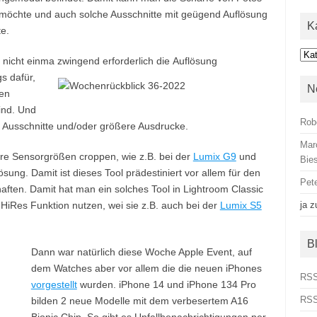
möchte und auch solche Ausschnitte mit geügend Auflösung
K
e.
Kat
h nicht einma zwingend erforderlich die
Auflösung
s dafür,
N
ren
ind. Und
Rob
 Ausschnitte und/oder größere Ausdrucke.
Mar
ere Sensorgrößen croppen, wie z.B. bei der
Lumix G9
und
Bies
ösung. Damit ist dieses Tool prädestiniert vor allem für den
Pet
haften. Damit hat man ein solches Tool in Lightroom Classic
iRes Funktion nutzen, wei sie z.B. auch bei der
Lumix S5
ja
z
B
Dann war natürlich diese Woche Apple Event, auf
dem Watches aber vor allem die die neuen iPhones
RSS
vorgestellt
wurden. iPhone 14 und iPhone 134 Pro
RSS
bilden 2 neue Modelle mit dem verbesertem A16