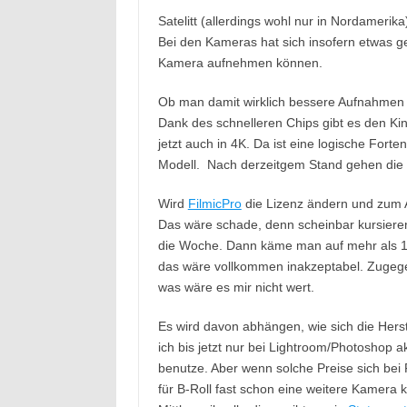
Satelitt (allerdings wohl nur in Nordamerik
Bei den Kameras hat sich insofern etwas g
Kamera aufnehmen können.
Ob man damit wirklich bessere Aufnahme
Dank des schnelleren Chips gibt es den Ki
jetzt auch in 4K. Da ist eine logische Fort
Modell. Nach derzeitgem Stand gehen die Pr
Wird
FilmicPro
die Lizenz ändern und zum 
Das wäre schade, denn scheinbar kursieren
die Woche. Dann käme man auf mehr als 1
das wäre vollkommen inakzeptabel. Zugeg
was wäre es mir nicht wert.
Es wird davon abhängen, wie sich die Herst
ich bis jetzt nur bei Lightroom/Photoshop a
benutze. Aber wenn solche Preise sich bei
für B-Roll fast schon eine weitere Kamera ka