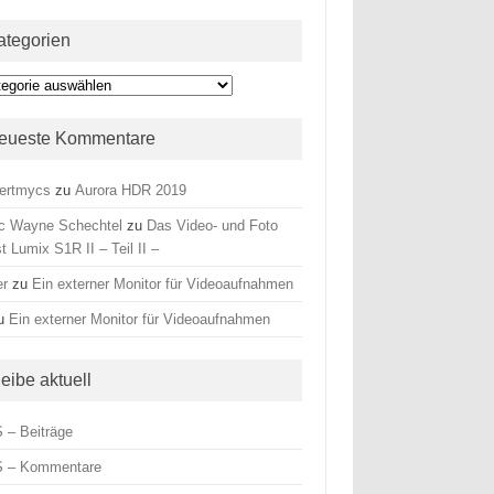
ategorien
egorien
eueste Kommentare
ertmycs
zu
Aurora HDR 2019
c Wayne Schechtel
zu
Das Video- und Foto
t Lumix S1R II – Teil II –
er
zu
Ein externer Monitor für Videoaufnahmen
u
Ein externer Monitor für Videoaufnahmen
leibe aktuell
 – Beiträge
 – Kommentare