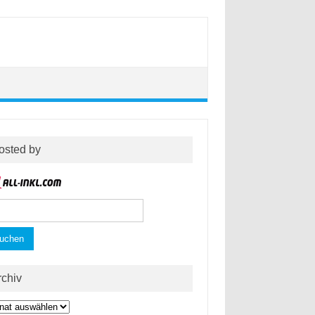
osted by
hen
h:
rchiv
hiv