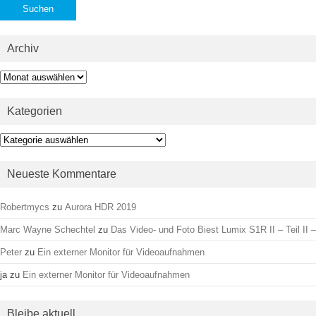
Archiv
Archiv
Kategorien
Kategorien
Neueste Kommentare
Robertmycs
zu
Aurora HDR 2019
Marc Wayne Schechtel
zu
Das Video- und Foto Biest Lumix S1R II – Teil II –
Peter
zu
Ein externer Monitor für Videoaufnahmen
ja
zu
Ein externer Monitor für Videoaufnahmen
Bleibe aktuell