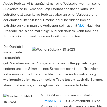
Adobe Podcast AI ist zunächst nur eine Webseite, wo man seine
Audiodateine im
.wav
oder
.mp3
format hochladen kann. Ich
betreibe jetzt zwar keine Podcast, aber an einer Verbesserung
der Audioqaulität bin ich für meine Youtube Videos immer.
Extrahieren kann man die Audiospur sehr gut mit
VLC
. Nach der
Prozedur, die schon mal einige Minuten dauern, kann man das
Ergbnis wieder downloaden und weiter verarbeiten.
Die Qualität ist
wie ich finde
erstaunlich
gut. Vor allem werden Störgeräusche wie Lüfter pp. relativ gut
entfernt und die Stimme eines Sprechers sehr betont.Trotzdem
sollte man natürlich darauf achten, daß die Audioqualität so gut
wie irgendmöglich ist, denn solche Tools ändern auch die Stimme.
Manchmal wird sogar gesagt man klingt wie ein Roboter.
Am 27.04 wurden dann von Skylum
Luminar NEO
1.9.0 veröffentlicht. Diese
Version bringt nun die lange gewünschte