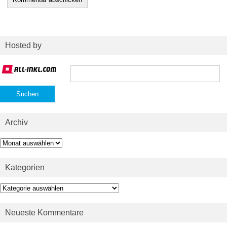
Hosted by
Suchen
nach:
Archiv
Archiv
Kategorien
Kategorien
Neueste Kommentare