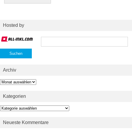
Hosted by
Suchen
nach:
Archiv
Archiv
Kategorien
Kategorien
Neueste Kommentare