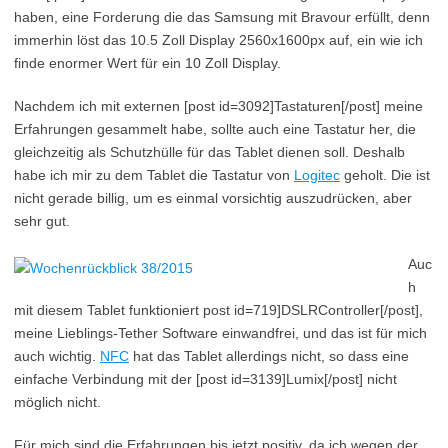
haben, eine Forderung die das Samsung mit Bravour erfüllt, denn
immerhin löst das 10.5 Zoll Display 2560x1600px auf, ein wie ich
finde enormer Wert für ein 10 Zoll Display.
Nachdem ich mit externen [post id=3092]Tastaturen[/post] meine
Erfahrungen gesammelt habe, sollte auch eine Tastatur her, die
gleichzeitig als Schutzhülle für das Tablet dienen soll. Deshalb
habe ich mir zu dem Tablet die Tastatur von
Logitec
geholt. Die ist
nicht gerade billig, um es einmal vorsichtig auszudrücken, aber
sehr gut.
Auc
h
mit diesem Tablet funktioniert post id=719]DSLRController[/post],
meine Lieblings-Tether Software einwandfrei, und das ist für mich
auch wichtig.
NFC
hat das Tablet allerdings nicht, so dass eine
einfache Verbindung mit der [post id=3139]Lumix[/post] nicht
möglich nicht.
Für mich sind die Erfahrungen bis jetzt positiv, da ich wegen der