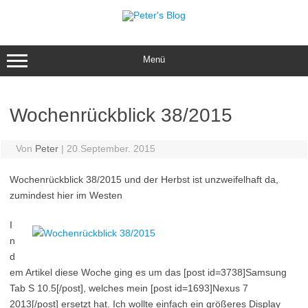
Zum
Inhalt
springen
Menü
Wochenrückblick 38/2015
Von
Peter
|
20.September. 2015
Wochenrückblick 38/2015 und der Herbst ist unzweifelhaft da,
zumindest hier im Westen
I
n
d
em Artikel diese Woche ging es um das [post id=3738]Samsung
Tab S 10.5[/post], welches mein [post id=1693]Nexus 7
2013[/post] ersetzt hat. Ich wollte einfach ein größeres Display