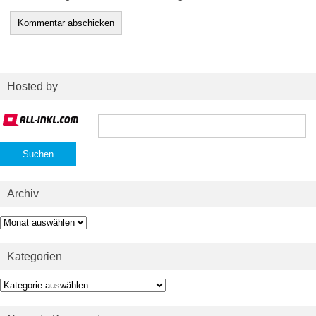
Hosted by
Suchen
nach:
Archiv
Archiv
Kategorien
Kategorien