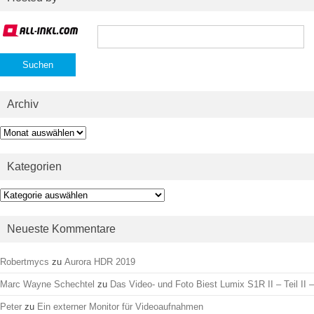
Suchen
nach:
Archiv
Archiv
Kategorien
Kategorien
Neueste Kommentare
Robertmycs
zu
Aurora HDR 2019
Marc Wayne Schechtel
zu
Das Video- und Foto Biest Lumix S1R II – Teil II –
Peter
zu
Ein externer Monitor für Videoaufnahmen