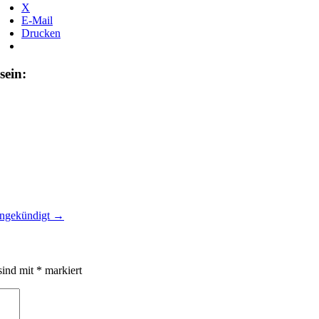
X
E-Mail
Drucken
sein:
angekündigt
→
sind mit
*
markiert