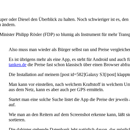
uper oder Diesel den Überblick zu halten. Noch schwieriger ist es, den 
u ändern.
Minister Philipp Rösler (FDP) so blumig als Instrument für mehr Trans
Also muss man wieder als Bürger selbst ran und Preise vergleiche
Es ist übrigens mehr als eine App, es steht für Android und auch
tanken.de
die Preise fast schon klassisch über einen Browser abfr
Die Installation auf meinem [post id=582]Galaxy S3[/post] klappt
Man kann vor einstellen, nach welchem Kraftstoff in welchem Umk
aus dem Netz, kann es aber auch per GPS ermitteln.
Startet man eine solche Suche listet die App die Preise der jewei
auf.
Wie man an den Reitern auf dem Screenshot erkenne kann, läßt sic
sortieren.
Die dahinter stehende Datenbank lebt natürlich davon, das möglich