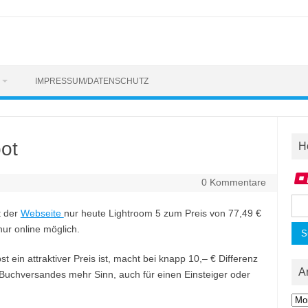
IMPRESSUM/DATENSCHUTZ
ot
H
0 Kommentare
Suc
t der
Webseite
nur heute Lightroom 5 zum Preis von 77,49 €
nac
nur online möglich.
 ein attraktiver Preis ist, macht bei knapp 10,– € Differenz
A
Buchversandes mehr Sinn, auch für einen Einsteiger oder
Arc