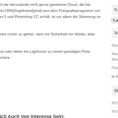
auf die hierzulande nicht gerne gesehene Cloud, die bei
K
ost id=1906]Angebotes[/post] aus dem Fotografieprogramm von
m 5 und Photoshop CC erhält, ist vor allem die Stimmung im
Kat
N
eis runter zu gehen, weis mit Sicherheit nur Adobe, aber
Rob
tive oder lieber ein Lightroom zu einem günstigen Preis
Mar
entare.
Bies
Pet
ja
z
B
RSS
RSS
ch Auch Von Interesse Sein: