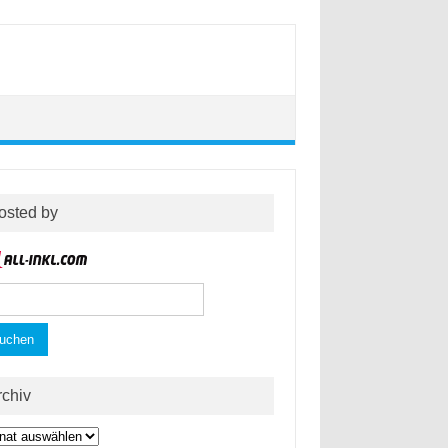
osted by
hen
h:
rchiv
hiv