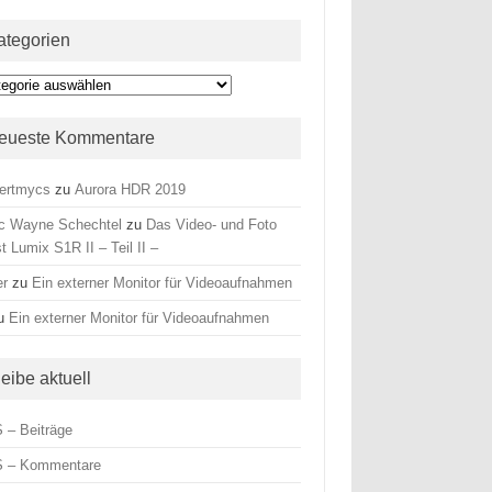
ategorien
egorien
eueste Kommentare
ertmycs
zu
Aurora HDR 2019
c Wayne Schechtel
zu
Das Video- und Foto
t Lumix S1R II – Teil II –
er
zu
Ein externer Monitor für Videoaufnahmen
u
Ein externer Monitor für Videoaufnahmen
leibe aktuell
 – Beiträge
 – Kommentare