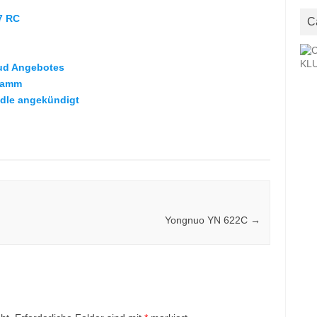
7 RC
C
oud Angebotes
ramm
dle angekündigt
Yongnuo YN 622C
→