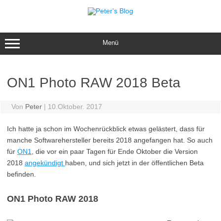
Zum
Inhalt
springen
Menü
ON1 Photo RAW 2018 Beta
Von
Peter
|
10.Oktober. 2017
Ich hatte ja schon im Wochenrückblick etwas gelästert, dass für
manche Softwarehersteller bereits 2018 angefangen hat. So auch
für
ON1
, die vor ein paar Tagen für Ende Oktober die Version
2018
angekündigt
haben, und sich jetzt in der öffentlichen Beta
befinden.
ON1 Photo RAW 2018