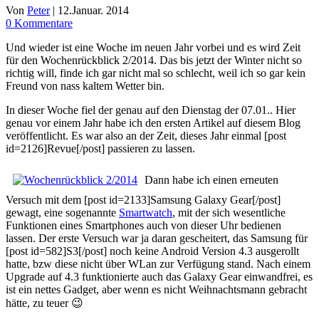
Von
Peter
|
12.Januar. 2014
0 Kommentare
Und wieder ist eine Woche im neuen Jahr vorbei und es wird Zeit
für den Wochenrückblick 2/2014. Das bis jetzt der Winter nicht so
richtig will, finde ich gar nicht mal so schlecht, weil ich so gar kein
Freund von nass kaltem Wetter bin.
In dieser Woche fiel der genau auf den Dienstag der 07.01.. Hier
genau vor einem Jahr habe ich den ersten Artikel auf diesem Blog
veröffentlicht. Es war also an der Zeit, dieses Jahr einmal [post
id=2126]Revue[/post] passieren zu lassen.
Dann habe ich einen erneuten
Versuch mit dem [post id=2133]Samsung Galaxy Gear[/post]
gewagt, eine sogenannte
Smartwatch
, mit der sich wesentliche
Funktionen eines Smartphones auch von dieser Uhr bedienen
lassen. Der erste Versuch war ja daran gescheitert, das Samsung für
[post id=582]S3[/post] noch keine Android Version 4.3 ausgerollt
hatte, bzw diese nicht über WLan zur Verfügung stand. Nach einem
Upgrade auf 4.3 funktionierte auch das Galaxy Gear einwandfrei, es
ist ein nettes Gadget, aber wenn es nicht Weihnachtsmann gebracht
hätte, zu teuer 😉