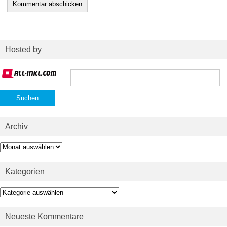
Hosted by
Suchen
nach:
Archiv
Archiv
Kategorien
Kategorien
Neueste Kommentare