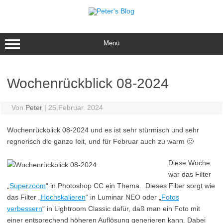
Zum
Inhalt
springen
Menü
Wochenrückblick 08-2024
Von
Peter
|
25.Februar. 2024
Wochenrückblick 08-2024 und es ist sehr stürmisch und sehr
regnerisch die ganze Ieit, und für Februar auch zu warm 🙂
Diese Woche
war das Filter
„
Superzoom
“ in Photoshop CC ein Thema. Dieses Filter sorgt wie
das Filter „
Hochskalieren
“ in Luminar NEO oder „
Fotos
verbessern
“ in Lightroom Classic dafür, daß man ein Foto mit
einer entsprechend höheren Auflösung generieren kann. Dabei