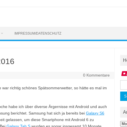
IMPRESSUM/DATENSCHUTZ
2016
H
0 Kommentare
Suc
war richtig schönes Spätsommerwetter, so hätte es mal im
nac
oche habe ich über diverse Ärgernisse mit Android und auch
A
sung berichtet. Samsung hat sich ja bereits bei
Galaxy S6
eit gelassen, um diese Smartphone mit Android 6 zu
Arc
 Bei
Galaxy Tab S
wurden es sogar insgesamt 10 Monate.