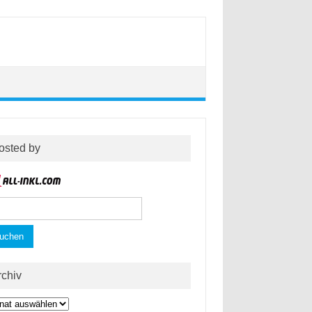
osted by
hen
h:
rchiv
hiv