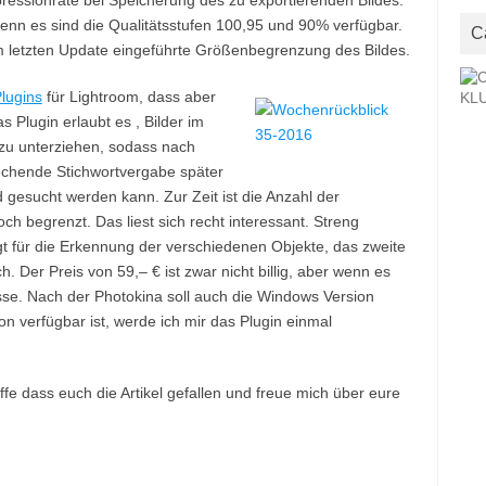
ressionrate bei Speicherung des zu exportierenden Bildes.
enn es sind die Qualitätsstufen 100,95 und 90% verfügbar.
C
m letzten Update eingeführte Größenbegrenzung des Bildes.
Plugins
für Lightroom, dass aber
 Plugin erlaubt es , Bilder im
zu unterziehen, sodass nach
echende Stichwortvergabe später
gesucht werden kann. Zur Zeit ist die Anzahl der
h begrenzt. Das liest sich recht interessant. Streng
t für die Erkennung der verschiedenen Objekte, das zweite
. Der Preis von 59,– € ist zwar nicht billig, aber wenn es
sse. Nach der Photokina soll auch die Windows Version
on verfügbar ist, werde ich mir das Plugin einmal
fe dass euch die Artikel gefallen und freue mich über eure