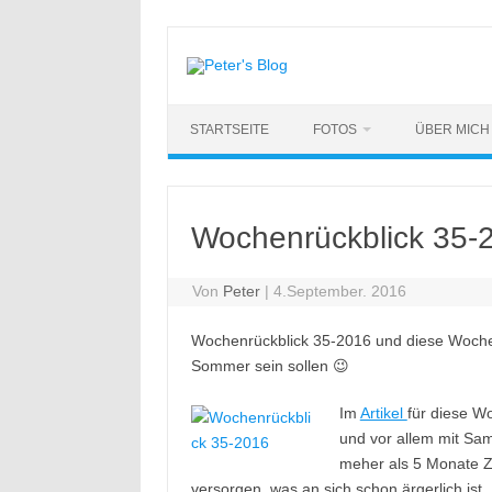
Zum
Inhalt
springen
STARTSEITE
FOTOS
ÜBER MICH
Wochenrückblick 35-
Von
Peter
|
4.September. 2016
Wochenrückblick 35-2016 und diese Woche 
Sommer sein sollen 😉
Im
Artikel
für diese W
und vor allem mit Sam
meher als 5 Monate Z
versorgen, was an sich schon ärgerlich ist.