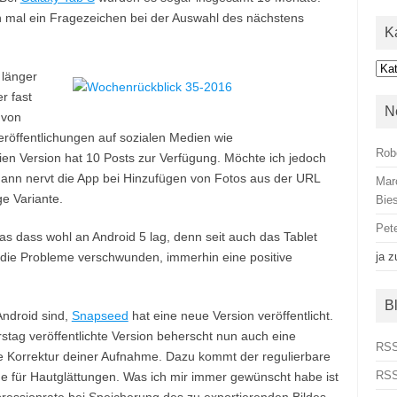
mal ein Fragezeichen bei der Auswahl des nächstens
K
Kat
 länger
r fast
N
 von
eröffentlichungen auf sozialen Medien wie
Rob
reien Version hat 10 Posts zur Verfügung. Möchte ich jedoch
ann nervt die App bei Hinzufügen von Fotos aus der URL
Mar
ge Variante.
Bies
Pet
 dass wohl an Android 5 lag, denn seit auch das Tablet
 die Probleme verschwunden, immerhin eine positive
ja
z
B
ndroid sind,
Snapseed
hat eine neue Version veröffentlicht.
tag veröffentlichte Version beherscht nun auch eine
RSS
e Korrektur deiner Aufnahme. Dazu kommt der regulierbare
RSS
e für Hautglättungen. Was ich mir immer gewünscht habe ist