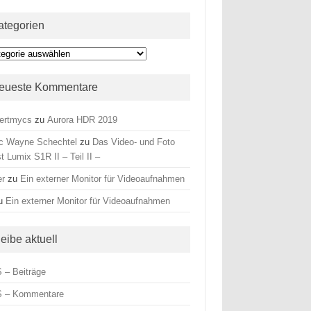
ategorien
egorien
eueste Kommentare
ertmycs
zu
Aurora HDR 2019
c Wayne Schechtel
zu
Das Video- und Foto
t Lumix S1R II – Teil II –
er
zu
Ein externer Monitor für Videoaufnahmen
u
Ein externer Monitor für Videoaufnahmen
leibe aktuell
 – Beiträge
 – Kommentare