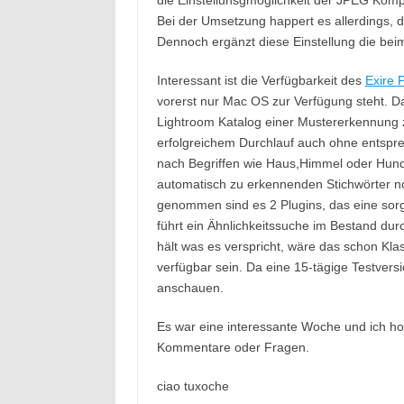
die Einstellunsgmöglichkeit der JPEG Komp
Bei der Umsetzung happert es allerdings, d
Dennoch ergänzt diese Einstellung die bei
Interessant ist die Verfügbarkeit des
Exire 
vorerst nur Mac OS zur Verfügung steht. Das
Lightroom Katalog einer Mustererkennung 
erfolgreichem Durchlauf auch ohne entspr
nach Begriffen wie Haus,Himmel oder Hund 
automatisch zu erkennenden Stichwörter noc
genommen sind es 2 Plugins, das eine sorg
führt ein Ähnlichkeitssuche im Bestand durch
hält was es verspricht, wäre das schon Kla
verfügbar sein. Da eine 15-tägige Testversi
anschauen.
Es war eine interessante Woche und ich hof
Kommentare oder Fragen.
ciao tuxoche