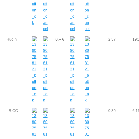
Hugin
0,-- €
2:57
19:
LR CC
0:39
6:1