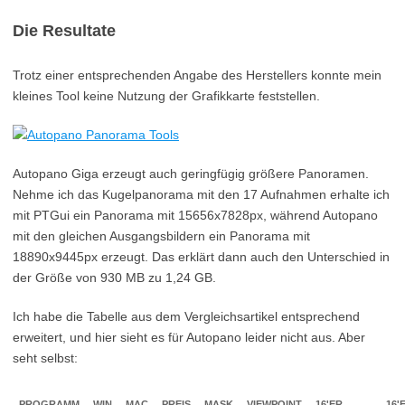
Die Resultate
Trotz einer entsprechenden Angabe des Herstellers konnte mein
kleines Tool keine Nutzung der Grafikkarte feststellen.
Autopano Giga erzeugt auch geringfügig größere Panoramen.
Nehme ich das Kugelpanorama mit den 17 Aufnahmen erhalte ich
mit PTGui ein Panorama mit 15656x7828px, während Autopano
mit den gleichen Ausgangsbildern ein Panorama mit
18890x9445px erzeugt. Das erklärt dann auch den Unterschied in
der Größe von 930 MB zu 1,24 GB.
Ich habe die Tabelle aus dem Vergleichsartikel entsprechend
erweitert, und hier sieht es für Autopano leider nicht aus. Aber
seht selbst:
PROGRAMM
WIN
MAC
PREIS
MASK
VIEWPOINT
16'ER
16'