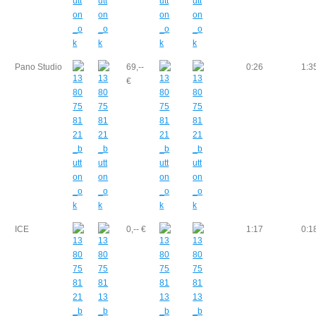
Pano Studio
69,--
0:26
1:3
€
ICE
0,-- €
1:17
0:1