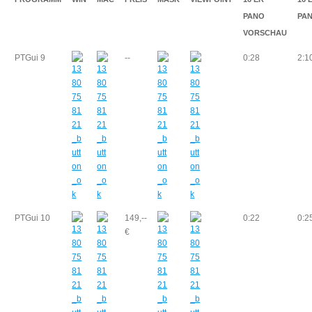
PANO
PA
VORSCHAU
PTGui 9
--
0:28
2:1
PTGui 10
149,--
0:22
0:2
€