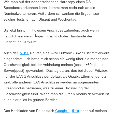
Wie man auf der nebenstehenden Hardcopy eines DSL
Speedtests erkennen kann, kommt man recht nah an die
Nominalwerte heran. Außerdem schwanken die Ergebnisse
solcher Tests je nach Uhrzeit und Wochentag.
Bis jetzt bin ich mit diesem Anschluss zufrieden, auch wenn
natürlich ein wenig Ärger hinsichtlich der Umstände der
Einrichtung verbleibt.
Auch der
VDSL
Router, eine AVM Fritzbox 7362 SL ist mittlerweile
eingerichtet. Ich hatte mich schon ein wenig über die mangelnde
Geschwindigkeit bei der Anbindung meines [post id=604]Linux-
Server[/post] gewundert. Das lag daran, das bei dieser Fritzbox
nur der LAN 1 Anschluss per default als Gigabit Ethernet genutzt
wird, alle anderen LAN Anschlüsse werden im sogenannten
Greenmodus betrieben, was zu einer Drosselung der
Geschwindigkeit führt. Wenn man die Green Modus deaktiviert ist
auch hier alles im grünen Bereich.
Das Hochladen von Fotos nach
Google+
,
flickr
oder auf meinen