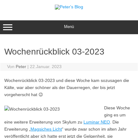
Zum
Inhalt
springen
Menü
Wochenrückblick 03-2023
Von
Peter
|
22.Januar. 2023
Wochenrückblick 03-2023 und diese Woche kam sozusagen die
Kälte, war aber schöner als der Dauerregen, der bis jetzt
vorgeherscht hat 😉
Diese Woche
ging es um
eine weitere Erweiterung von Skylum zu
Luminar NEO
. Die
Erweiterung „
Magsiches Licht
“ wurde zwar schon im alten Jahr
veröffentlicht aber ich hatte erst jetzt die Gelgenheit, sie