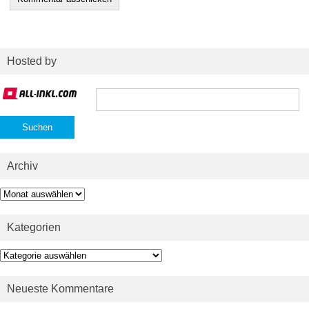
Hosted by
Suchen
nach:
Archiv
Archiv
Kategorien
Kategorien
Neueste Kommentare