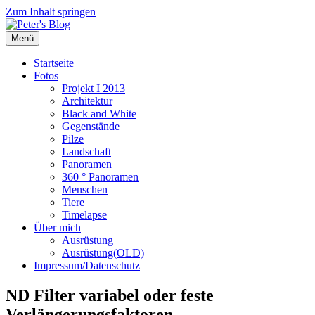
Zum Inhalt springen
Menü
Startseite
Fotos
Projekt I 2013
Architektur
Black and White
Gegenstände
Pilze
Landschaft
Panoramen
360 ° Panoramen
Menschen
Tiere
Timelapse
Über mich
Ausrüstung
Ausrüstung(OLD)
Impressum/Datenschutz
ND Filter variabel oder feste
Verlängerungsfaktoren