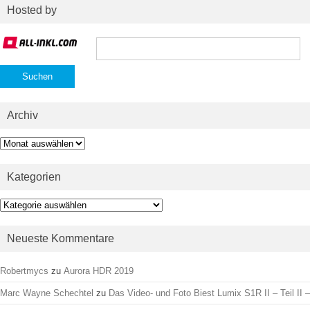
Hosted by
Suchen
nach:
Archiv
Archiv
Kategorien
Kategorien
Neueste Kommentare
Robertmycs
zu
Aurora HDR 2019
Marc Wayne Schechtel
zu
Das Video- und Foto Biest Lumix S1R II – Teil II –