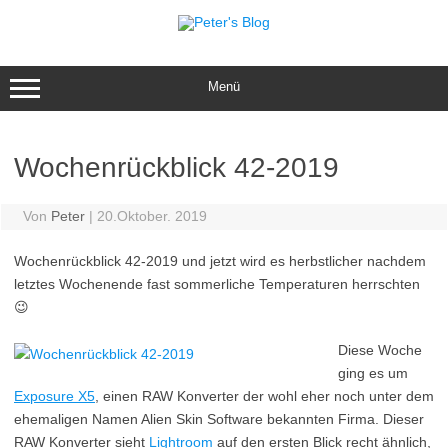
Zum
Inhalt
springen
Menü
Wochenrückblick 42-2019
Von
Peter
|
20.Oktober. 2019
Wochenrückblick 42-2019 und jetzt wird es herbstlicher nachdem
letztes Wochenende fast sommerliche Temperaturen herrschten
😉
Diese Woche
ging es um
Exposure X5
, einen RAW Konverter der wohl eher noch unter dem
ehemaligen Namen Alien Skin Software bekannten Firma. Dieser
RAW Konverter sieht
Lightroom
auf den ersten Blick recht ähnlich,