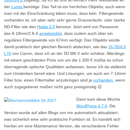
14mm/4.0
zugelegt, da ich ab und an einfach mehr Weitwinkel an
der
Lumix
benötige. Das Teil ist ein herrliches Objektiv, auch wenn
man mit der Einschränkung leben muss, dass kein Filtergewinde
vorhanden ist, ich aber sehr sehr gerne Grauverlaufs- oder starke
ND-Filter wie den
Haida 3.0
benutze. Jetzt wird von Panasonic
das 8-18mm/2.8-4
angekündigt
, dass zudem auch über ein
reguläres Filtergewinde von 67mm verfügt. Das Objektiv würde
damit praktisch den gleichen Bereich abdecken, wie das
16-35/4.0
L IS
von Canon, dass ich an der 5D MK II sehr schätze. Allerdings
mit einem geschätzten Preis von um die 1.300 € müßte es schon
überragende optische Qualitäten aufweisen, bevor ich da vielleicht
zum Umdenken bereit wäre. Und Lösungen, um auch am 7-14mm
Filter bzw. einen Filterhalter anzubringen sind ja
vorhanden
, wenn
auch zugegebener maßen nicht ganz preisgünstig 😉
Dann kam diese Woche
WordPress 4.7.4
. Die
Version wurde auf allen Blogs von mir automatisch aktualisiert,
was sicherlich eine sehr praktische Funktion ist. Es handelt sich
hierbei um eine Maintenance Version, die verschiedene Fehler