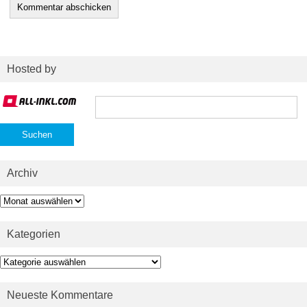
Hosted by
Suchen
nach:
Archiv
Archiv
Kategorien
Kategorien
Neueste Kommentare