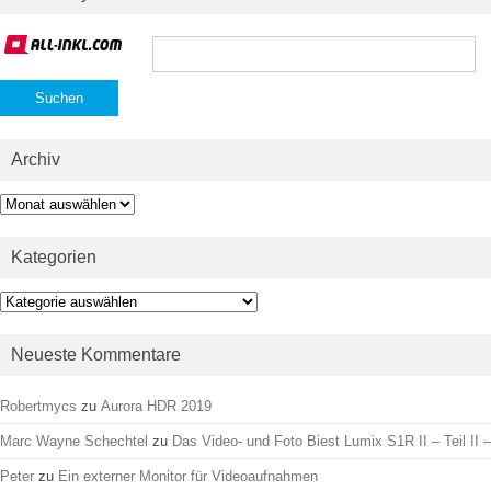
Suchen
nach:
Archiv
Archiv
Kategorien
Kategorien
Neueste Kommentare
Robertmycs
zu
Aurora HDR 2019
Marc Wayne Schechtel
zu
Das Video- und Foto Biest Lumix S1R II – Teil II –
Peter
zu
Ein externer Monitor für Videoaufnahmen