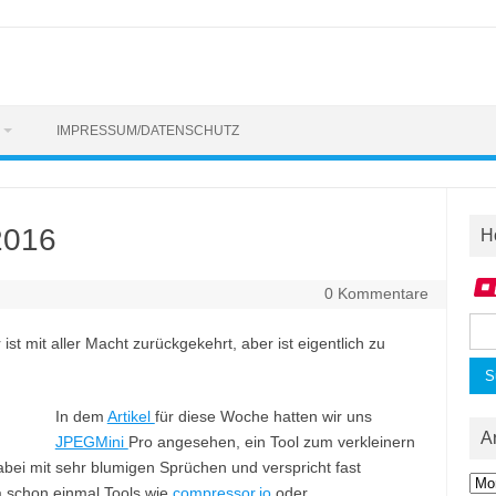
IMPRESSUM/DATENSCHUTZ
2016
H
0 Kommentare
Suc
 mit aller Macht zurückgekehrt, aber ist eigentlich zu
nac
In dem
Artikel
für diese Woche hatten wir uns
A
JPEGMini
Pro angesehen, ein Tool zum verkleinern
abei mit sehr blumigen Sprüchen und verspricht fast
Arc
a schon einmal Tools wie
compressor.io
oder