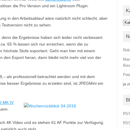
slöser die Pro Version und ein Lightroom Plugin.
K
ng in den Arbeitsablauf wäre natürlich nicht schlecht, aber
Kat
Testversion nicht zu sehen.
N
, denn die Ergebnisse haben sich leider nicht verbessert.
a. 65 % lassen sich nur erreichen, wenn die zu
Rob
r höchste Stufe exportiert. Geht man hier mit einem
n den Export heran, dann bleibt nicht mehr viel von der
Mar
Bies
Pet
99,– als professionell betrachtet werden und mit dem
ise besser Ergebnisse zu erzielen sind, ist JPEGMini ein
ja
z
B
D MK IV
kann.
RSS
uch 4K Video und es stehen 61 AF Punkte zur Verfügung.
RSS
natürlich auch stolz.