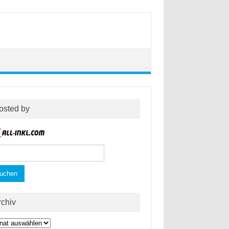
osted by
hen
h:
rchiv
hiv