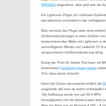
JPEGMini
angesehen, aber jetzt war der Au
Ein Lightroom Plugin zur nahtlosen Einbindu
das bekommt zumindest in der verfügbaren 
Man vermisst das Plugin aber nicht wirklich
Größenreduzierungen in einer Größen von c
komprimierenden Bilder mit Lightroom in de
vernünftigeren Werten von vielleicht 70 % a
versprochenen Größenreduzierung übrig.
Einzig der Preis für dieses Tool kann mit $
kostenlosen
FastStone Image Viewer
teilwe
Tool, dass keiner braucht.
Dann hat Canon wie erwartet endlich die
5
vorgestellt, die man ab sofort vorbestellen 
Die Auflösung wurde nun auf 30,4 MPix
heraufgesetzt und die Kamera kann jetzt a
Aber ein Preis von im Moment 4.065,– € ist 