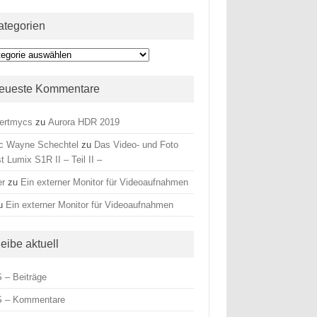
ategorien
egorien
eueste Kommentare
ertmycs
zu
Aurora HDR 2019
c Wayne Schechtel
zu
Das Video- und Foto
t Lumix S1R II – Teil II –
er
zu
Ein externer Monitor für Videoaufnahmen
u
Ein externer Monitor für Videoaufnahmen
leibe aktuell
 – Beiträge
 – Kommentare