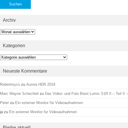
Archiv
Archiv
Kategorien
Kategorien
Neueste Kommentare
Robertmycs
zu
Aurora HDR 2019
Marc Wayne Schechtel
zu
Das Video- und Foto Biest Lumix S1R II – Teil II –
Peter
zu
Ein externer Monitor für Videoaufnahmen
ja
zu
Ein externer Monitor für Videoaufnahmen
Bleibe aktuell