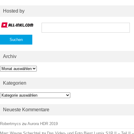
Hosted by
Suchen
nach:
Archiv
Archiv
Kategorien
Kategorien
Neueste Kommentare
Robertmycs
zu
Aurora HDR 2019
Marc Wayne Schechtel
zu
Das Video- und Foto Biest Lumix S1R II – Teil II –