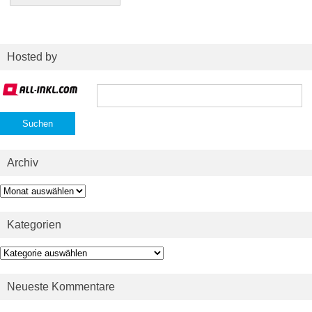
Hosted by
Suchen
nach:
Archiv
Archiv
Kategorien
Kategorien
Neueste Kommentare