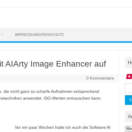
IMPRESSUM/DATENSCHUTZ
it AIArty Image Enhancer auf
H
0 Kommentare
Suc
re, die nicht ganz so scharfe Aufnahmen entsprechend
nac
metechniken anwendet. ISO-Werten entrauschen kann.
A
Vor ein paar Wochen hatte ich euch die Software AI
Arc