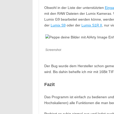
Obwohl in der Liste der unterstützten
Einga
mit den RAW Dateien der Lumix Kameras. 
Lumix G9 bearbeitet werden könne, werde
der
Lumix S9
oder der
Lumix S1R II
, nur v
Screenshot
Der Bug wurde dem Hersteller schon gemeld
wird. Bis dahin behelfe ich mir mit 16Bit T
Fazit
Das Programm ist einfach zu bedienen und 
Hochskalieren) alle Funktionen die man ben
Probiert es ruhig einmal aus und ladet euc