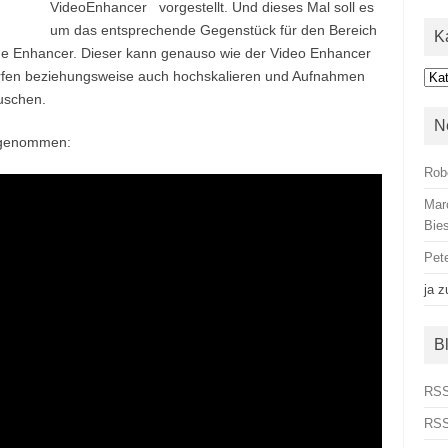
VideoEnhancer vorgestellt. Und dieses Mal soll es
um das entsprechende Gegenstück für den Bereich
K
ge Enhancer. Dieser kann genauso wie der Video Enhancer
rfen beziehungsweise auch hochskalieren und Aufnahmen
Kat
uschen.
N
ufgenommen:
Rob
Mar
Bies
Pet
ja
z
B
RSS
RSS