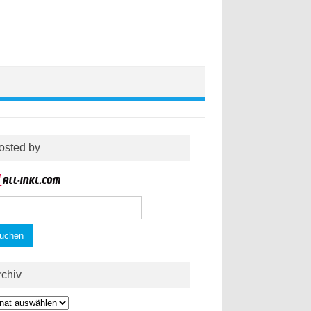
osted by
hen
h:
rchiv
hiv