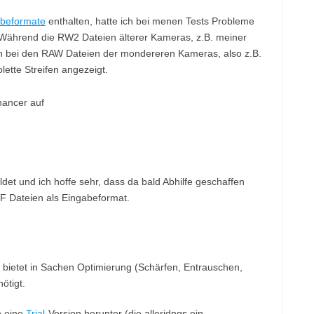
beformate
enthalten, hatte ich bei menen Tests Probleme
Während die RW2 Dateien älterer Kameras, z.B. meiner
n bei den RAW Dateien der mondereren Kameras, also z.B.
iolette Streifen angezeigt.
et und ich hoffe sehr, dass da bald Abhilfe geschaffen
IFF Dateien als Eingabeformat.
bietet in Sachen Optimierung (Schärfen, Entrauschen,
ötigt.
h eine
Trial
-Version herunter (die alleridngs ein