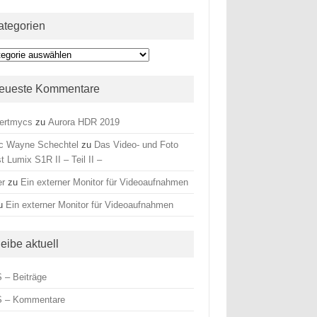
ategorien
egorien
eueste Kommentare
ertmycs
zu
Aurora HDR 2019
c Wayne Schechtel
zu
Das Video- und Foto
t Lumix S1R II – Teil II –
er
zu
Ein externer Monitor für Videoaufnahmen
u
Ein externer Monitor für Videoaufnahmen
leibe aktuell
 – Beiträge
 – Kommentare