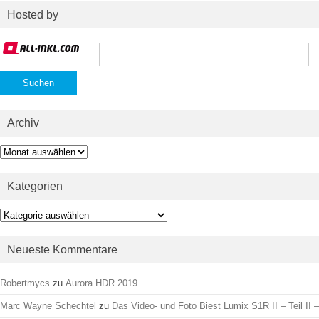
Hosted by
Suchen
nach:
Archiv
Archiv
Kategorien
Kategorien
Neueste Kommentare
Robertmycs
zu
Aurora HDR 2019
Marc Wayne Schechtel
zu
Das Video- und Foto Biest Lumix S1R II – Teil II –