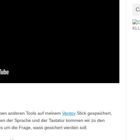
C
 neben anderen Tools auf meinem
Ventoy
Stick gespeichert,
llen der Sprache und der Tastatur kommen wir zu den
es um die Frage, wass gesichert werden soll.