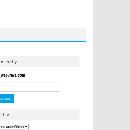
osted by
hen
h:
rchiv
hiv