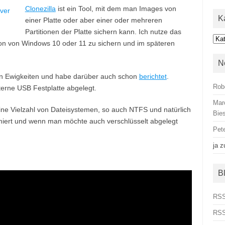
Clonezilla
ist ein Tool, mit dem man Images von
K
einer Platte oder aber einer oder mehreren
Partitionen der Platte sichern kann. Ich nutze das
Kat
tion von Windows 10 oder 11 zu sichern und im späteren
N
ten Ewigkeiten und habe darüber auch schon
berichtet
.
Rob
erne USB Festplatte abgelegt.
Mar
eine Vielzahl von Dateisystemen, so auch NTFS und natürlich
Bies
miert und wenn man möchte auch verschlüsselt abgelegt
Pet
ja
z
B
RSS
RSS