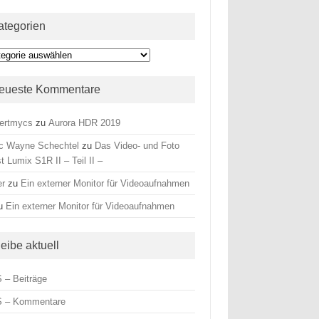
ategorien
egorien
eueste Kommentare
ertmycs
zu
Aurora HDR 2019
c Wayne Schechtel
zu
Das Video- und Foto
t Lumix S1R II – Teil II –
er
zu
Ein externer Monitor für Videoaufnahmen
u
Ein externer Monitor für Videoaufnahmen
leibe aktuell
 – Beiträge
 – Kommentare