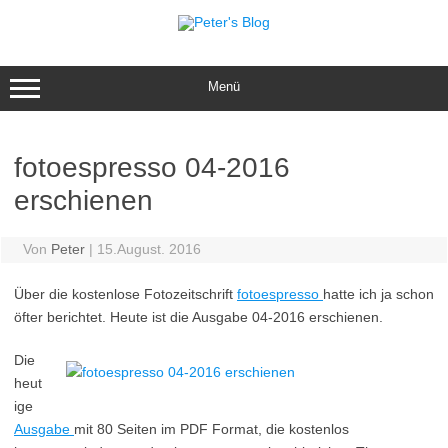
Zum
Inhalt
springen
Menü
fotoespresso 04-2016
erschienen
Von
Peter
|
15.August. 2016
Über die kostenlose Fotozeitschrift
fotoespresso
hatte ich ja schon
öfter berichtet. Heute ist die Ausgabe 04-2016 erschienen.
Die
heut
ige
Ausgabe
mit 80 Seiten im PDF Format, die kostenlos