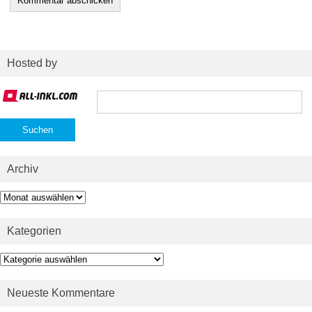
Hosted by
Suchen
nach:
Archiv
Archiv
Kategorien
Kategorien
Neueste Kommentare