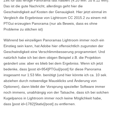
Zeit für das fertige Panorama fast halbiert (4:20 Min. zu 8:12 Min).
Das ist die gute Nachricht, allerdings geht hier die
Geschwindigkeit auf Kosten der Genauigkeit. Hier jetzt einmal im
Vergleich die Ergebnisse von Lightroom CC 2015.2 zu einem mit
PTGui erzeugten Panorama (nur als Beweis, dass es ohne
Probleme zu stitchen ist)
Während bei einzeiligen Panoramas Lightroom immer noch ein
Einstieg sein kann, hat Adobe hier offensichtlich zugunsten der
Geschwindigkeit eine Verschlimmbesserung programmiert. Und
natürlich habe ich bei dem obigen Beispiel z.B. die Projektion
geändert usw. aber es blieb bei dem Ergebniss. Wenn ich jetzt
bedenke, dass [post id=954]PTGui[/post] für diese Panorama
insgesamt nur 1:53 Min. benötigt (und hier könnte ich ca. 10 sek.
abziehen durch notwendige Mausklicks und Änderung von
Optionen), dann bleibt der Vorsprung spezieller Software immer
noch immens, unabhängig von der Tatsache, dass ich bei solchen
Kugelpanos in Lightroom immer noch keine Möglichkeit habe,
dass [post id=1782]Stativ[/post] zu entfernen.