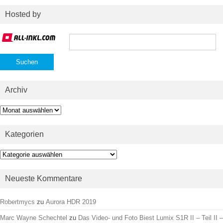
Hosted by
Suchen
nach:
Archiv
Archiv
Kategorien
Kategorien
Neueste Kommentare
Robertmycs
zu
Aurora HDR 2019
Marc Wayne Schechtel
zu
Das Video- und Foto Biest Lumix S1R II – Teil II –