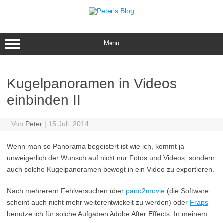
Zum
Inhalt
springen
Menü
Kugelpanoramen in Videos
einbinden II
Von
Peter
|
15.Juli. 2014
Wenn man so Panorama begeistert ist wie ich, kommt ja
unweigerlich der Wunsch auf nicht nur Fotos und Videos, sondern
auch solche Kugelpanoramen bewegt in ein Video zu exportieren.
Nach mehrerern Fehlversuchen über
pano2movie
(die Software
scheint auch nicht mehr weiterentwickelt zu werden) oder
Fraps
benutze ich für solche Aufgaben Adobe After Effects. In meinem