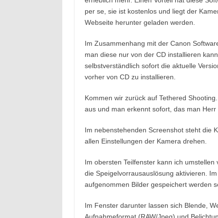
erheblich mehr. Einen Vorteil hat diese So
per se, sie ist kostenlos und liegt der Kam
Webseite herunter geladen werden.
Im Zusammenhang mit der Canon Software t
man diese nur von der CD installieren kann.
selbstverständlich sofort die aktuelle Vers
vorher von CD zu installieren.
Kommen wir zurück auf Tethered Shooting. 
aus und man erkennt sofort, das man Herr a
Im nebenstehenden Screenshot steht die K
allen Einstellungen der Kamera drehen.
Im obersten Teilfenster kann ich umstellen
die Speigelvorrausauslösung aktivieren. Im
aufgenommen Bilder gespeichert werden so
Im Fenster darunter lassen sich Blende, W
Aufnahmeformat (RAW/Jpeg) und Belichtung