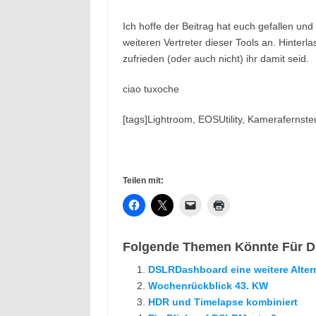
Ich hoffe der Beitrag hat euch gefallen u
weiteren Vertreter dieser Tools an. Hinter
zufrieden (oder auch nicht) ihr damit seid.
ciao tuxoche
[tags]Lightroom, EOSUtility, Kamerafernste
Teilen mit:
Folgende Themen Könnte Für Di
DSLRDashboard eine weitere Alter
Wochenrückblick 43. KW
HDR und Timelapse kombiniert