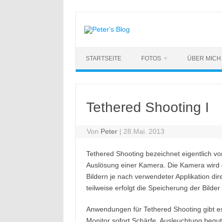
Zum
Inhalt
springen
STARTSEITE
FOTOS
ÜBER MICH
Tethered Shooting I
Von
Peter
|
28.Mai. 2013
Tethered Shooting bezeichnet eigentlich v
Auslösung einer Kamera. Die Kamera wird 
Bildern je nach verwendeter Applikation d
teilweise erfolgt die Speicherung der Bild
Anwendungen für Tethered Shooting gibt e
Monitor sofort Schärfe, Ausleuchtung begu