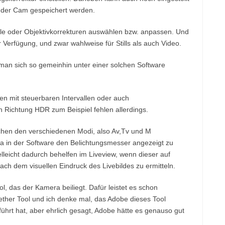
f der Cam gespeichert werden.
ile oder Objektivkorrekturen auswählen bzw. anpassen. Und
r Verfügung, und zwar wahlweise für Stills als auch Video.
man sich so gemeinhin unter einer solchen Software
en mit steuerbaren Intervallen oder auch
n Richtung HDR zum Beispiel fehlen allerdings.
ischen den verschiedenen Modi, also Av,Tv und M
 in der Software den Belichtungsmesser angezeigt zu
leicht dadurch behelfen im Liveview, wenn dieser auf
ach dem visuellen Eindruck des Livebildes zu ermitteln.
l, das der Kamera beiliegt. Dafür leistet es schon
 Tether Tool und ich denke mal, das Adobe dieses Tool
führt hat, aber ehrlich gesagt, Adobe hätte es genauso gut