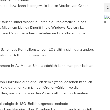
ftware schon einmal
era bei, bzw. kann in der jeweils letzten Version von Canons
C
aucht immer wieder in Foren die Problematik auf, das
 Mit einem kleinen Eingriff in die Windows Registry kann
ion von Canon Seite herunterladen und installieren, ohne
Schon das Kontrollfenster von EOS-Utility sieht ganz anders
ller Einstellung der Kamera ist.
amera im Av-Modus. Und tatsächlich kann man praktisch an
 von Einzellbild auf Serie. Mit dem Symbol daneben kann ich
 Feld darunter kann ich den Ordner wählen, wo die
llen, unabhängig von den Voreinstellungen noch ändern.
eissabgleich, ISO, Belichtungsmessmethode,
skorrektur einstellen. Daneben kann auch noch eingestellt