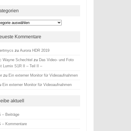
ategorien
egorien
eueste Kommentare
ertmycs
zu
Aurora HDR 2019
c Wayne Schechtel
zu
Das Video- und Foto
t Lumix S1R II – Teil II –
er
zu
Ein externer Monitor für Videoaufnahmen
u
Ein externer Monitor für Videoaufnahmen
leibe aktuell
 – Beiträge
 – Kommentare