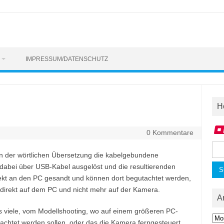
IMPRESSUM/DATENSCHUTZ
H
0 Kommentare
Suc
on der wörtlichen Übersetzung die kabelgebundene
nac
dabei über USB-Kabel ausgelöst und die resultierenden
irekt an den PC gesandt und können dort begutachtet werden,
er direkt auf dem PC und nicht mehr auf der Kamera.
A
s viele, vom Modellshooting, wo auf einem größeren PC-
Arc
tachtet werden sollen, oder das die Kamera ferngesteuert