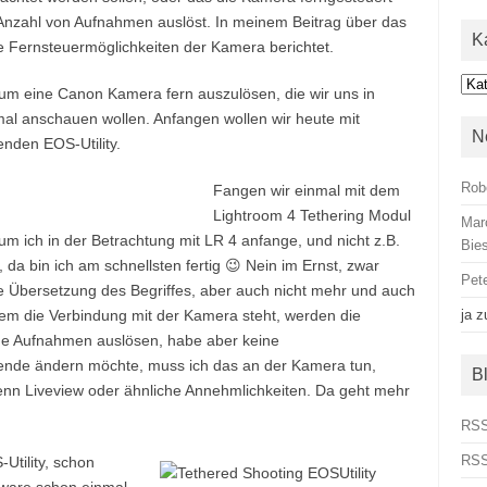
e Anzahl von Aufnahmen auslöst. In meinem Beitrag über das
K
e Fernsteuermöglichkeiten der Kamera berichtet.
Kat
, um eine Canon Kamera fern auszulösen, die wir uns in
mal anschauen wollen. Anfangen wollen wir heute mit
N
nden EOS-Utility.
Rob
Fangen wir einmal mit dem
Lightroom 4 Tethering Modul
Mar
um ich in der Betrachtung mit LR 4 anfange, und nicht z.B.
Bies
h, da bin ich am schnellsten fertig 😉 Nein im Ernst, zwar
Pet
ie Übersetzung des Begriffes, aber auch nicht mehr und auch
dem die Verbindung mit der Kamera steht, werden die
ja
z
ne Aufnahmen auslösen, habe aber keine
Blende ändern möchte, muss ich das an der Kamera tun,
B
enn Liveview oder ähnliche Annehmlichkeiten. Da geht mehr
RSS
RSS
tility, schon