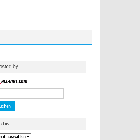
osted by
hen
h:
rchiv
hiv