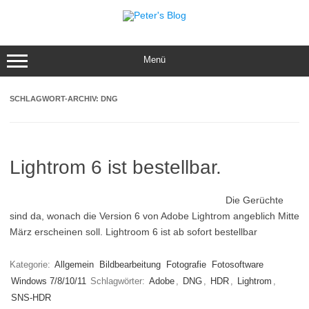
Zum
Inhalt
springen
Menü
SCHLAGWORT-ARCHIV:
DNG
Lightrom 6 ist bestellbar.
Die Gerüchte
sind da, wonach die Version 6 von Adobe Lightrom angeblich Mitte
März erscheinen soll. Lightroom 6 ist ab sofort bestellbar
Kategorie:
Allgemein
Bildbearbeitung
Fotografie
Fotosoftware
Windows 7/8/10/11
Schlagwörter:
Adobe
,
DNG
,
HDR
,
Lightrom
,
SNS-HDR