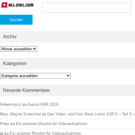
Suchen
nach:
Archiv
Archiv
Kategorien
Kategorien
Neueste Kommentare
Robertmycs
zu
Aurora HDR 2019
Marc Wayne Schechtel
zu
Das Video- und Foto Biest Lumix S1R II – Teil II –
Peter
zu
Ein externer Monitor für Videoaufnahmen
ja
zu
Ein externer Monitor für Videoaufnahmen