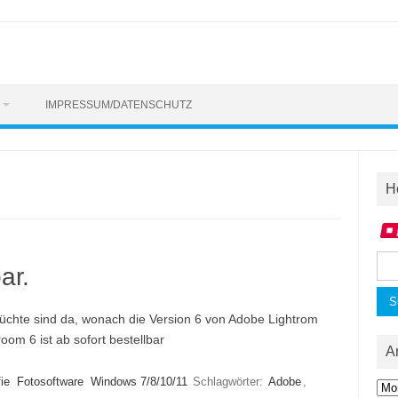
IMPRESSUM/DATENSCHUTZ
H
Suc
ar.
nac
üchte sind da, wonach die Version 6 von Adobe Lightrom
oom 6 ist ab sofort bestellbar
A
ie
Fotosoftware
Windows 7/8/10/11
Schlagwörter:
Adobe
,
Arc