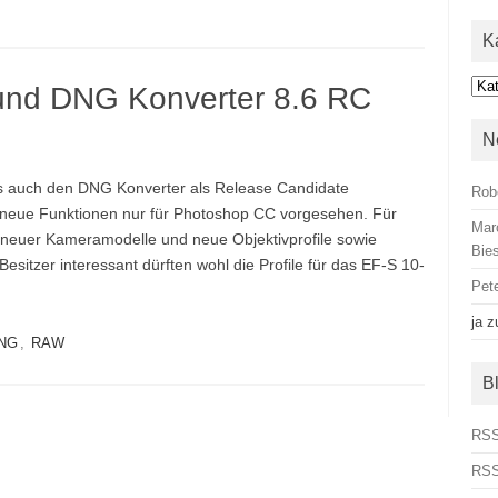
K
Kat
nd DNG Konverter 8.6 RC
N
 auch den DNG Konverter als Release Candidate
Rob
nd neue Funktionen nur für Photoshop CC vorgesehen. Für
Mar
 neuer Kameramodelle und neue Objektivprofile sowie
Bies
sitzer interessant dürften wohl die Profile für das EF-S 10-
Pet
ja
z
NG
,
RAW
B
RSS
RSS