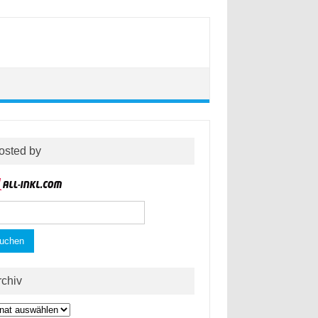
osted by
hen
h:
rchiv
hiv