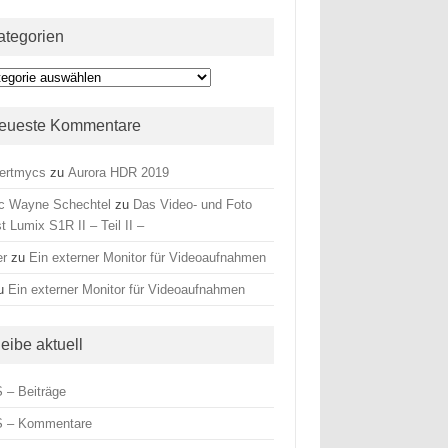
ategorien
egorien
eueste Kommentare
ertmycs
zu
Aurora HDR 2019
c Wayne Schechtel
zu
Das Video- und Foto
t Lumix S1R II – Teil II –
er
zu
Ein externer Monitor für Videoaufnahmen
u
Ein externer Monitor für Videoaufnahmen
leibe aktuell
 – Beiträge
 – Kommentare