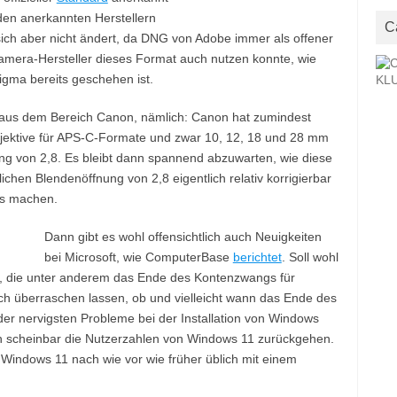
den anerkannten Herstellern
C
ich aber nicht ändert, da DNG von Adobe immer als offener
mera-Hersteller dieses Format auch nutzen konnte, wie
igma bereits geschehen ist.
 aus dem Bereich Canon, nämlich: Canon hat zumindest
bjektive für APS-C-Formate und zwar 10, 12, 18 und 28 mm
nung von 2,8. Es bleibt dann spannend abzuwarten, wie diese
ichen Blendenöffnung von 2,8 eigentlich relativ korrigierbar
is machen.
Dann gibt es wohl offensichtlich auch Neuigkeiten
bei Microsoft, wie ComputerBase
berichtet
. Soll wohl
ft, die unter anderem das Ende des Kontenzwangs für
ich überraschen lassen, ob und vielleicht wann das Ende des
er nervigsten Probleme bei der Installation von Windows
ch scheinbar die Nutzerzahlen von Windows 11 zurückgehen.
 Windows 11 nach wie vor wie früher üblich mit einem