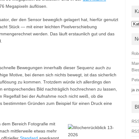
176 Megapixeln äuflösen.
K
isator, der den Sensor beweglich gelagert hat, hierfür genutzt
Kat
ht Stück — mit einer leichten Pixelverschiebung
mengerechnet werden. Das läuft erstaunlich gut und das
N
.
Rob
Mar
s schnelle Bewegungen innerhalb dieser Sequenz auch zu
Bies
ge Motive, bei denen sich nichts bewegt, ist das sicherlich
Pet
uflösung zu kommen. Trotzdem würde ich allerdings den
n entsprechendes Bild nachträglich hochrechnen zu lassen,
ja
z
 im Regelfall bei der Aufnahme noch nicht weiß, ob die
s bestimmten Gründen zum Beispiel für einen Druck eine
B
RSS
s dem Bereich Fotografie mit
nach mittlerweile etwas mehr
RSS
offizieller
Standard
anerkannt