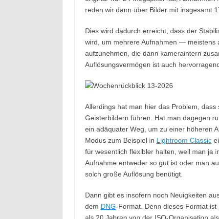
reden wir dann über Bilder mit insgesamt 
Dies wird dadurch erreicht, dass der Stabil
wird, um mehrere Aufnahmen — meistens ac
aufzunehmen, die dann kameraintern zusam
Auflösungsvermögen ist auch hervorragend
Allerdings hat man hier das Problem, das
Geisterbildern führen. Hat man dagegen ruhi
ein adäquater Weg, um zu einer höheren A
Modus zum Beispiel in
Lightroom Classic
ei
für wesentlich flexibler halten, weil man ja
Aufnahme entweder so gut ist oder man au
solch große Auflösung benütigt.
Dann gibt es insofern noch Neuigkeiten au
dem
DNG
-Format. Denn dieses Format ist 
als 20 Jahren von der ISO-Organisation als 