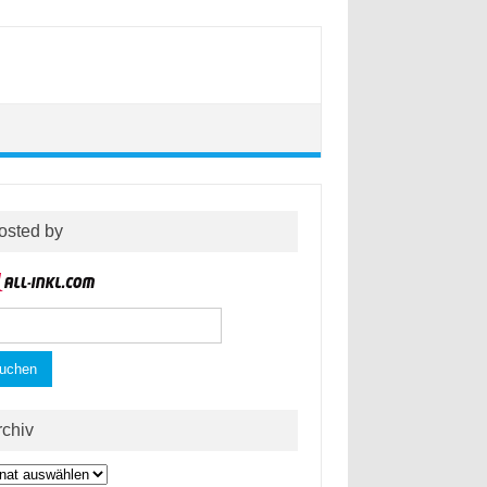
osted by
hen
h:
rchiv
hiv