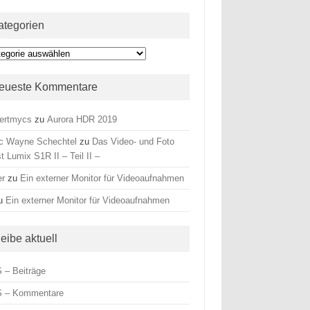
ategorien
egorien
eueste Kommentare
ertmycs
zu
Aurora HDR 2019
c Wayne Schechtel
zu
Das Video- und Foto
t Lumix S1R II – Teil II –
er
zu
Ein externer Monitor für Videoaufnahmen
u
Ein externer Monitor für Videoaufnahmen
leibe aktuell
 – Beiträge
 – Kommentare