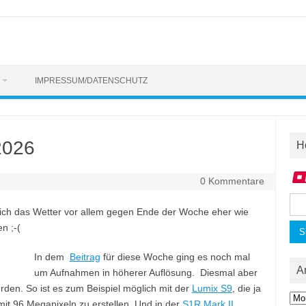
IMPRESSUM/DATENSCHUTZ
2026
H
0 Kommentare
Suc
sich das Wetter vor allem gegen Ende der Woche eher wie
nac
n ;-(
In dem
Beitrag
für diese Woche ging es noch mal
A
um Aufnahmen in höherer Auflösung. Diesmal aber
erden. So ist es zum Beispiel möglich mit der
Lumix S9
, die ja
Arc
it 96 Megapixeln zu erstellen. Und in der
S1R Mark II