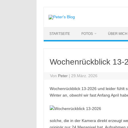
Zum
Inhalt
springen
STARTSEITE
FOTOS
ÜBER MICH
Wochenrückblick 13-
Von
Peter
|
29.März. 2026
Wochenrückblick 13-2026 und leider fühlt 
Winter an, obwohl wir fast Anfang April habe
solche, die in der Kamera direkt erzeugt w
originär nur 24 Megapixel hat, Aufnahmen m