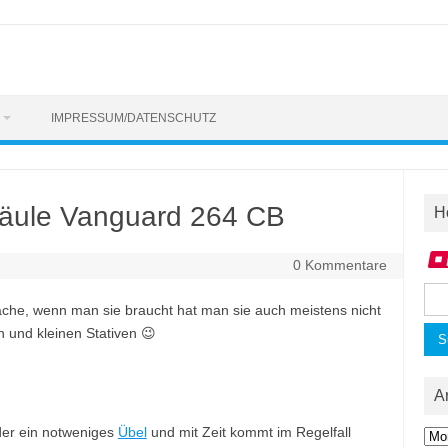
IMPRESSUM/DATENSCHUTZ
lsäule Vanguard 264 CB
H
0 Kommentare
Suc
che, wenn man sie braucht hat man sie auch meistens nicht
nac
 und kleinen Stativen 😉
A
ider ein notweniges
Übel
und mit Zeit kommt im Regelfall
Arc