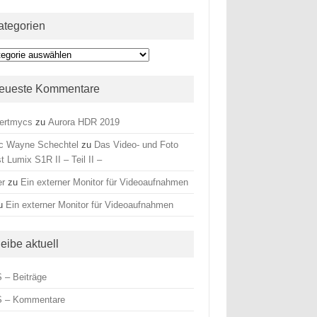
ategorien
egorien
eueste Kommentare
ertmycs
zu
Aurora HDR 2019
c Wayne Schechtel
zu
Das Video- und Foto
t Lumix S1R II – Teil II –
er
zu
Ein externer Monitor für Videoaufnahmen
u
Ein externer Monitor für Videoaufnahmen
leibe aktuell
 – Beiträge
 – Kommentare