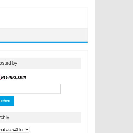
osted by
hen
h:
rchiv
hiv