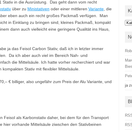
1 Stativ in die Ausrüstung. Das geht dann vom recht
stativ
über zu
Ministativen
oder einer mittleren
Variante
, die
K
 aber eben auch ein recht großes Packmaß verfügen. Man
nicht in Einklang zu bringen sind, kleines Packmaß, kompakt
Kat
inem dann auch vielleicht eine geringere Qualität ins Haus,
N
abe ja das Feisol Carbon Stativ, daß ich in letzter immer
Rob
den. Da ich aber auch viel im Bereich Nah- und
Mar
nfach die Mittelsäule. Ich hatte vorher recherchiert und war
Bies
ompakten Stativ mit flexibler Mittelsäule.
Pet
70,– € billiger, also ungefähr zum Preis der Alu Variante, und
ja
z
B
RSS
Feisol als Karbonstativ daher, bei dem für den Transport
e hier vorhande Mittelsäule ziwschen den Stativbeinen
RSS