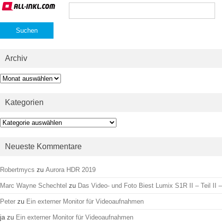
Suchen
nach:
Archiv
Archiv
Kategorien
Kategorien
Neueste Kommentare
Robertmycs
zu
Aurora HDR 2019
Marc Wayne Schechtel
zu
Das Video- und Foto Biest Lumix S1R II – Teil II –
Peter
zu
Ein externer Monitor für Videoaufnahmen
ja
zu
Ein externer Monitor für Videoaufnahmen