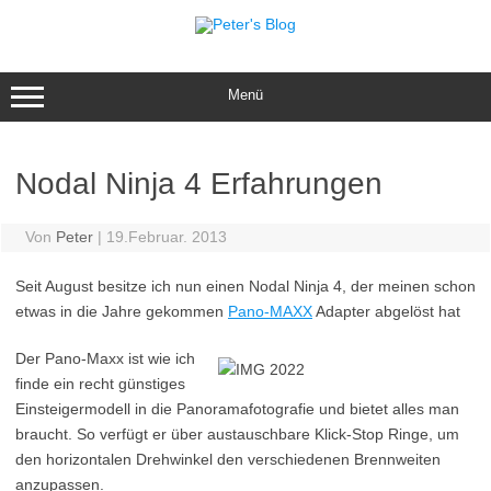
Zum
Inhalt
springen
Menü
Nodal Ninja 4 Erfahrungen
Von
Peter
|
19.Februar. 2013
Seit August besitze ich nun einen Nodal Ninja 4, der meinen schon
etwas in die Jahre gekommen
Pano-MAXX
Adapter abgelöst hat
Der Pano-Maxx ist wie ich
finde ein recht günstiges
Einsteigermodell in die Panoramafotografie und bietet alles man
braucht. So verfügt er über austauschbare Klick-Stop Ringe, um
den horizontalen Drehwinkel den verschiedenen Brennweiten
anzupassen.