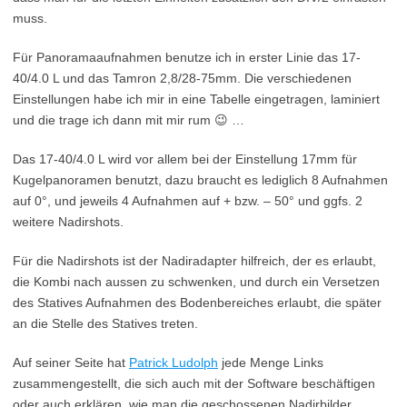
muss.
Für Panoramaaufnahmen benutze ich in erster Linie das 17-
40/4.0 L und das Tamron 2,8/28-75mm. Die verschiedenen
Einstellungen habe ich mir in eine Tabelle eingetragen, laminiert
und die trage ich dann mit mir rum 😉 …
Das 17-40/4.0 L wird vor allem bei der Einstellung 17mm für
Kugelpanoramen benutzt, dazu braucht es lediglich 8 Aufnahmen
auf 0°, und jeweils 4 Aufnahmen auf + bzw. – 50° und ggfs. 2
weitere Nadirshots.
Für die Nadirshots ist der Nadiradapter hilfreich, der es erlaubt,
die Kombi nach aussen zu schwenken, und durch ein Versetzen
des Statives Aufnahmen des Bodenbereiches erlaubt, die später
an die Stelle des Statives treten.
Auf seiner Seite hat
Patrick Ludolph
jede Menge Links
zusammengestellt, die sich auch mit der Software beschäftigen
oder auch erklären, wie man die geschossenen Nadirbilder