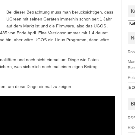
K
Bei dieser Betrachtung muss man berücksichtigen, dass
UGreen mit seinen Geräten immerhin schon seit 1 Jahr
Kat
auf dem Markt ist und die Firmware, also das UGOS ,
485 von Ende April. Eine Versionsnummer mit 1.4 deutet
N
rad hin, aber wäre UGOS ein Linux Programm, dann wäre
Rob
onalitäten und noch nicht einmal um Dinge wie Fotos
Mar
chern, was sicherlich noch mal einen eigen Beitrag
Bies
Pet
n, um diese Dinge einmal zu zeigen:
ja
z
B
RSS
RSS