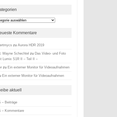
ategorien
egorien
eueste Kommentare
ertmycs
zu
Aurora HDR 2019
c Wayne Schechtel
zu
Das Video- und Foto
t Lumix S1R II – Teil II –
er
zu
Ein externer Monitor für Videoaufnahmen
u
Ein externer Monitor für Videoaufnahmen
leibe aktuell
 – Beiträge
 – Kommentare