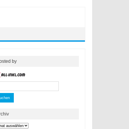
osted by
hen
h:
rchiv
hiv