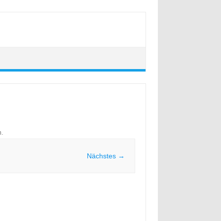
m
.
Nächstes →