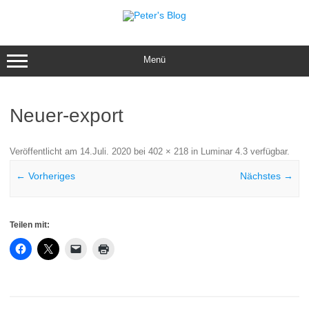
Zum
Inhalt
springen
Menü
Neuer-export
Veröffentlicht am
14.Juli. 2020
bei
402 × 218
in
Luminar 4.3 verfügbar
.
← Vorheriges
Nächstes →
Teilen mit: