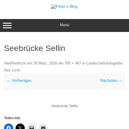
Zum
Inhalt
springen
Menü
Seebrücke Sellin
Veröffentlicht am
28.März. 2016
bei
700 × 467
in
Landschaftsfotografie
Das Licht
.
← Vorheriges
Nächstes →
Seebrücke Sellin
Teilen mit: