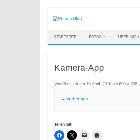
Zum
Inhalt
springen
STARTSEITE
FOTOS
ÜBER MICH
Kamera-App
Veröffentlicht am
10.April. 2016
bei
600 × 338
i
← Vorheriges
Teilen mit: