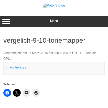
Zum
Inhalt
springen
Menü
vergelich-9-10-tonemapper
Veröffentlicht am
11.März. 2016
bei
650 × 404
in
PTGui 10 und die
GPU
.
← Vorheriges
Teilen mit: