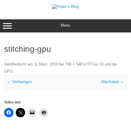
Zum
Inhalt
springen
Menü
stitching-gpu
Veröffentlicht am
11.März. 2016
bei
796 × 548
in
PTGui 10 und die
GPU
.
← Vorheriges
Nächstes →
Teilen mit: